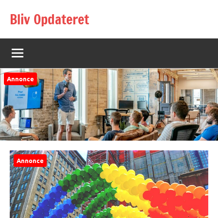
Videre
Bliv Opdateret
til
indhold
Annonce
Annonce