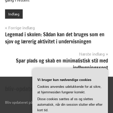
Indlæg
Indlægsnavigation
Forrige indlæg
Legemad i skolen: Sådan kan det bruges som en
sjov og lærerig aktivitet i undervisningen
Næste indlæg
Spar plads og skab en minimalistisk stil med
indbygningsspot
Vi bruger kun nødvendige cookies
bliv-opdateret.dk
Cookies anvendes udelukkende for at sikre,
at hjemmesiden fungerer korrekt.
Disse cookies sættes af os og slettes
Bliv opdateret på de seneste oplysninger online.
automatisk, når din session slutter eller efter
kort tid.