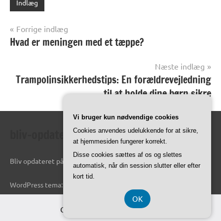
Indlæg
Indlægsnavigation
Forrige indlæg
Hvad er meningen med et tæppe?
Næste indlæg
Trampolinsikkerhedstips: En forældrevejledning
til at holde dine børn sikre
Vi bruger kun nødvendige cookies
bliv-opdateret.dk
Cookies anvendes udelukkende for at sikre,
at hjemmesiden fungerer korrekt.
Disse cookies sættes af os og slettes
Bliv opdateret på de seneste oplysninger online.
automatisk, når din session slutter eller efter
kort tid.
WordPress tema: Dynamico by ThemeZee.
OK
CVR-Nummer DK374 077 39