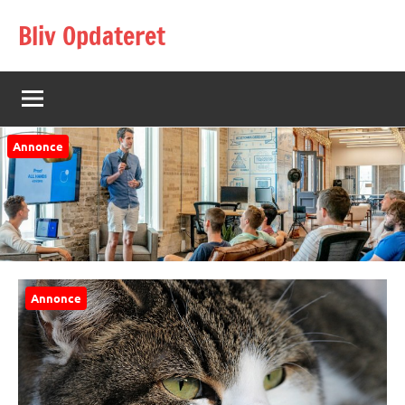
Videre
Bliv Opdateret
til
indhold
Annonce
Annonce