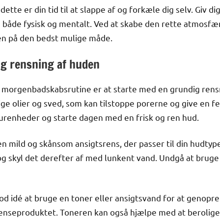
dette er din tid til at slappe af og forkæle dig selv. Giv dig
ke både fysisk og mentalt. Ved at skabe den rette atmosfæ
en på den bedst mulige måde.
ig rensning af huden
e morgenbadskabsrutine er at starte med en grundig rensn
ge olier og sved, som kan tilstoppe porerne og give en fe
e urenheder og starte dagen med en frisk og ren hud.
n mild og skånsom ansigtsrens, der passer til din hudtype
g skyl det derefter af med lunkent vand. Undgå at bruge
od idé at bruge en toner eller ansigtsvand for at genop
 renseproduktet. Toneren kan også hjælpe med at berolige