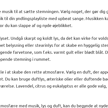
 musik til at sætte stemningen. Vælg noget, der gør dig 
usik til din yndlingsplayliste med upbeat sange. Musikken 
vor du kan slappe af og nyde øjeblikket.
lyset. Undgå skarpt og koldt lys, da det kan virke for vo
 belysning eller stearinlys for at skabe en hyggelig st
gende farvetone, som f.eks. varmt gult eller blødt blåt. 
appende stemning i rummet.
lle i at skabe den rette atmosfære. Vælg en duft, der appell
et. Du kan bruge duftlys, æteriske olier eller duftende bad
værelse. Lavendel, citrus og eukalyptus er alle gode valg
atmosfære med musik, lys og duft, kan du begynde at nyd