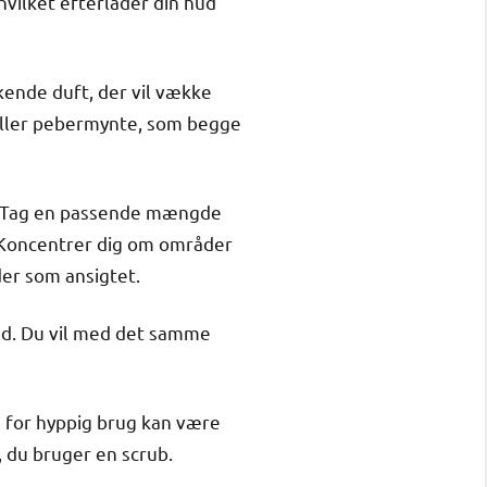
hvilket efterlader din hud
kende duft, der vil vække
 eller pebermynte, som begge
n. Tag en passende mængde
. Koncentrer dig om områder
er som ansigtet.
nd. Du vil med det samme
a for hyppig brug kan være
, du bruger en scrub.