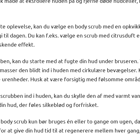
sk måde at eksfoliere huden på og fjerne døde hudceller, 
ste oplevelse, kan du vælge en body scrub med en opkvik
gi til dagen. Du kan f.eks. vælge en scrub med citrusduft
iskende effekt.
bben, kan du starte med at fugte din hud under brusere
 masser den blidt ind i huden med cirkulære bevægelser
e urenheder. Husk at være forsigtig med følsomme områd
 scrubben ind i huden, kan du skylle den af med varmt va
n hud, der føles silkeblød og forfrisket.
en body scrub kun bør bruges én eller to gange om ugen, d
for at give din hud tid til at regenerere mellem hver gang