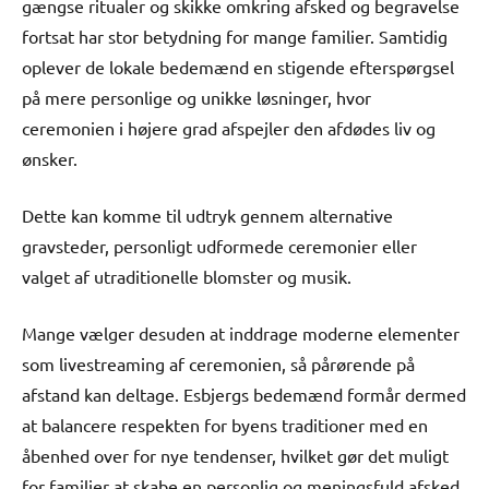
gængse ritualer og skikke omkring afsked og begravelse
fortsat har stor betydning for mange familier. Samtidig
oplever de lokale bedemænd en stigende efterspørgsel
på mere personlige og unikke løsninger, hvor
ceremonien i højere grad afspejler den afdødes liv og
ønsker.
Dette kan komme til udtryk gennem alternative
gravsteder, personligt udformede ceremonier eller
valget af utraditionelle blomster og musik.
Mange vælger desuden at inddrage moderne elementer
som livestreaming af ceremonien, så pårørende på
afstand kan deltage. Esbjergs bedemænd formår dermed
at balancere respekten for byens traditioner med en
åbenhed over for nye tendenser, hvilket gør det muligt
for familier at skabe en personlig og meningsfuld afsked.