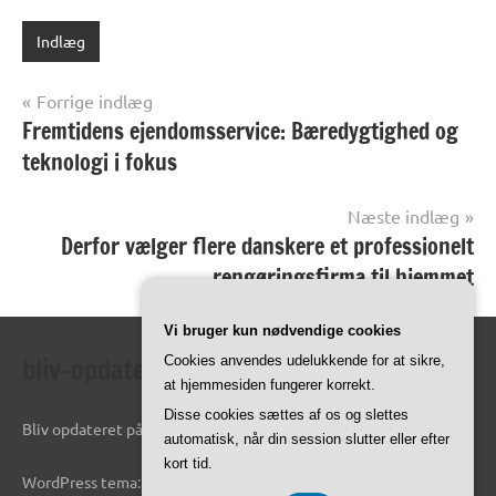
Indlæg
Indlægsnavigation
Forrige indlæg
Fremtidens ejendomsservice: Bæredygtighed og
teknologi i fokus
Næste indlæg
Derfor vælger flere danskere et professionelt
rengøringsfirma til hjemmet
Vi bruger kun nødvendige cookies
bliv-opdateret.dk
Cookies anvendes udelukkende for at sikre,
at hjemmesiden fungerer korrekt.
Disse cookies sættes af os og slettes
Bliv opdateret på de seneste oplysninger online.
automatisk, når din session slutter eller efter
kort tid.
WordPress tema: Dynamico by ThemeZee.