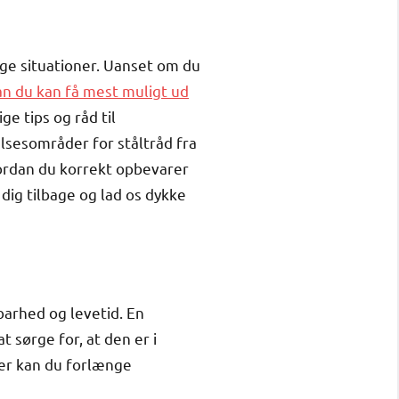
lige situationer. Uanset om du
n du kan få mest muligt ud
ge tips og råd til
elsesområder for ståltråd fra
hvordan du korrekt opbevarer
 dig tilbage og lad os dykke
barhed og levetid. En
t sørge for, at den er i
ner kan du forlænge