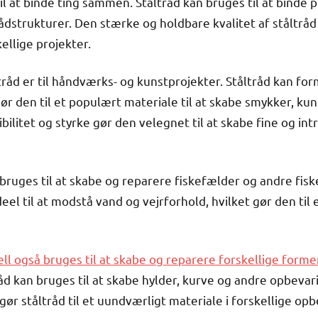
l at binde ting sammen. Ståltråd kan bruges til at binde pla
dstrukturer. Den stærke og holdbare kvalitet af ståltråd 
kellige projekter.
råd er til håndværks- og kunstprojekter. Ståltråd kan form
ør den til et populært materiale til at skabe smykker, k
ilitet og styrke gør den velegnet til at skabe fine og intri
å bruges til at skabe og reparere fiskefælder og andre fi
deel til at modstå vand og vejrforhold, hvilket gør den til et
ell også bruges til at skabe og reparere forskellige forme
åd kan bruges til at skabe hylder, kurve og andre opbeva
gør ståltråd til et uundværligt materiale i forskellige op