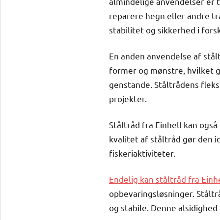
almindelige anvendelser er ti
reparere hegn eller andre trå
stabilitet og sikkerhed i fors
En anden anvendelse af stålt
former og mønstre, hvilket g
genstande. Ståltrådens fleksib
projekter.
Ståltråd fra Einhell kan ogs
kvalitet af ståltråd gør den i
fiskeriaktiviteter.
Endelig kan ståltråd fra Einh
opbevaringsløsninger. Ståltr
og stabile. Denne alsidighed 