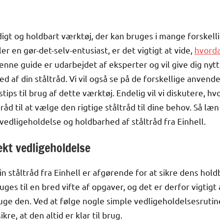
sidigt og holdbart værktøj, der kan bruges i mange forskel
r en gør-det-selv-entusiast, er det vigtigt at vide,
hvorda
nne guide er udarbejdet af eksperter og vil give dig nytti
 af din ståltråd. Vi vil også se på de forskellige anvend
stips til brug af dette værktøj. Endelig vil vi diskutere, 
råd til at vælge den rigtige ståltråd til dine behov. Så læn
vedligeholdelse og holdbarhed af ståltråd fra Einhell.
ekt vedligeholdelse
n ståltråd fra Einhell er afgørende for at sikre dens hold
uges til en bred vifte af opgaver, og det er derfor vigtigt a
ruge den. Ved at følge nogle simple vedligeholdelsesruti
kre, at den altid er klar til brug.