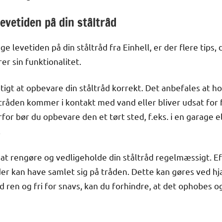
levetiden på din ståltråd
 levetiden på din ståltråd fra Einhell, er der flere tips, d
r sin funktionalitet.
tigt at opbevare din ståltråd korrekt. Det anbefales at h
ltråden kommer i kontakt med vand eller bliver udsat for
rfor bør du opbevare den et tørt sted, f.eks. i en garage el
.
at rengøre og vedligeholde din ståltråd regelmæssigt. Ef
der kan have samlet sig på tråden. Dette kan gøres ved hj
åd ren og fri for snavs, kan du forhindre, at det ophobes o