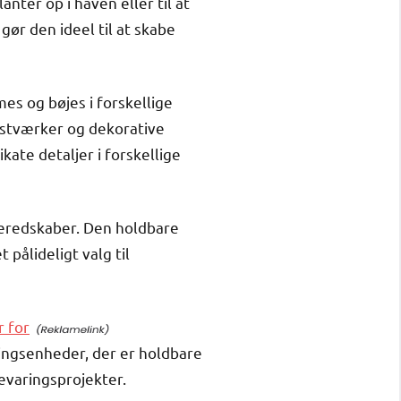
nter op i haven eller til at
gør den ideel til at skabe
es og bøjes i forskellige
unstværker og dekorative
kate detaljer i forskellige
skeredskaber. Den holdbare
 pålideligt valg til
r for
ringsenheder, der er holdbare
bevaringsprojekter.