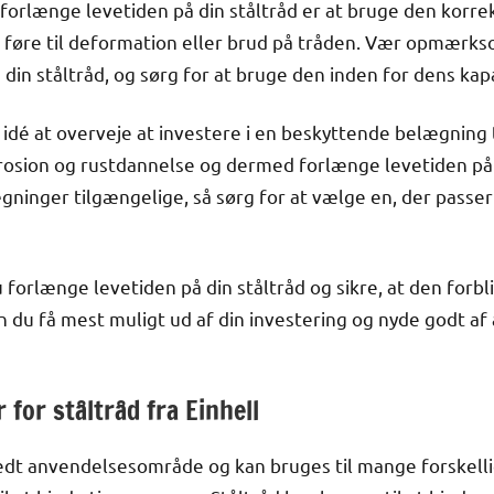
 forlænge levetiden på din ståltråd er at bruge den korrek
 føre til deformation eller brud på tråden. Vær opmærks
din ståltråd, og sørg for at bruge den inden for dens kapa
idé at overveje at investere i en beskyttende belægning ti
rosion og rustdannelse og dermed forlænge levetiden på d
gninger tilgængelige, så sørg for at vælge en, der passer
u forlænge levetiden på din ståltråd og sikre, at den forbli
 du få mest muligt ud af din investering og nyde godt af 
for ståltråd fra Einhell
bredt anvendelsesområde og kan bruges til mange forskell