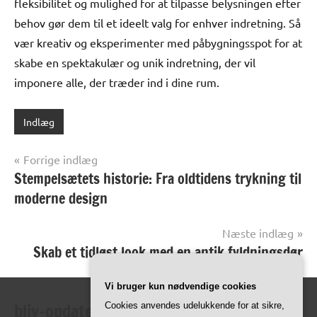
fleksibilitet og mulighed for at tilpasse belysningen efter
behov gør dem til et ideelt valg for enhver indretning. Så
vær kreativ og eksperimenter med påbygningsspot for at
skabe en spektakulær og unik indretning, der vil
imponere alle, der træder ind i dine rum.
Indlæg
Indlægsnavigation
Forrige indlæg
Stempelsætets historie: Fra oldtidens trykning til
moderne design
Næste indlæg
Skab et tidløst look med en antik fyldningsdør
Vi bruger kun nødvendige cookies
bliv-opdateret.dk
Cookies anvendes udelukkende for at sikre,