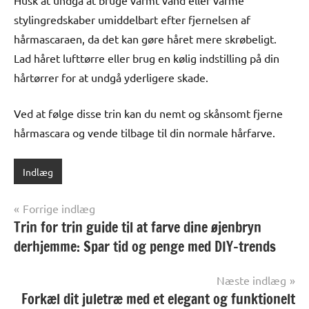
Husk at undgå at bruge varmt vand eller varme
stylingredskaber umiddelbart efter fjernelsen af
hårmascaraen, da det kan gøre håret mere skrøbeligt.
Lad håret lufttørre eller brug en kølig indstilling på din
hårtørrer for at undgå yderligere skade.
Ved at følge disse trin kan du nemt og skånsomt fjerne
hårmascara og vende tilbage til din normale hårfarve.
Indlæg
Indlægsnavigation
Forrige indlæg
Trin for trin guide til at farve dine øjenbryn
derhjemme: Spar tid og penge med DIY-trends
Næste indlæg
Forkæl dit juletræ med et elegant og funktionelt