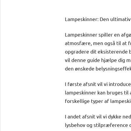
Lampeskinner: Den ultimative
Lampeskinner spiller en afgø
atmosfære, men også til at 
opgradere dit eksisterende b
vil denne guide hjælpe dig me
den ønskede belysningseffek
I første afsnit vil vi introd
lampeskinner kan bruges til a
forskellige typer af lampesk
I andet afsnit vil vi dykke ne
lysbehov og stilpræference og