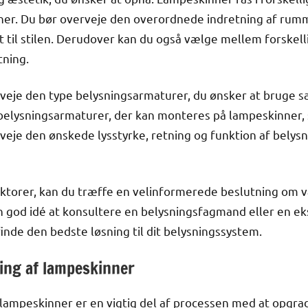
inner. Du bør overveje den overordnede indretning af ru
 til stilen. Derudover kan du også vælge mellem forskelli
tning.
verveje den type belysningsarmaturer, du ønsker at brug
 belysningsarmaturer, der kan monteres på lampeskinner,
erveje den ønskede lysstyrke, retning og funktion af belys
aktorer, kan du træffe en velinformerede beslutning om 
en god idé at konsultere en belysningsfagmand eller en e
 finde den bedste løsning til dit belysningssystem.
ning af lampeskinner
 lampeskinner er en vigtig del af processen med at opgra