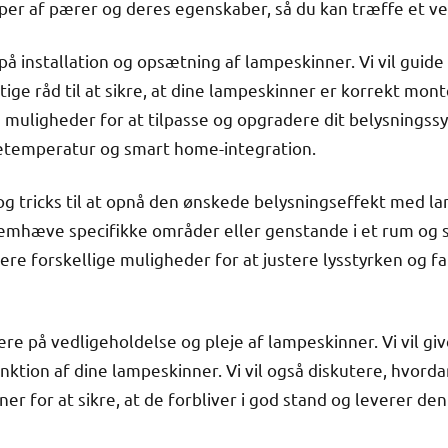
yper af pærer og deres egenskaber, så du kan træffe et ve
re på installation og opsætning af lampeskinner. Vi vil guid
ttige råd til at sikre, at dine lampeskinner er korrekt mon
ge muligheder for at tilpasse og opgradere dit belysning
etemperatur og smart home-integration.
ps og tricks til at opnå den ønskede belysningseffekt med la
 fremhæve specifikke områder eller genstande i et rum og
tere forskellige muligheder for at justere lysstyrken og 
usere på vedligeholdelse og pleje af lampeskinner. Vi vil giv
unktion af dine lampeskinner. Vi vil også diskutere, hvord
r for at sikre, at de forbliver i god stand og leverer de