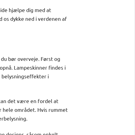
uide hjælpe dig med at
ad os dykke ned i verdenen af
 du bør overveje. Først og
 opnå. Lampeskinner findes i
e belysningseffekter i
 kan det være en fordel at
er hele området. Hvis rummet
rbelysning.
ge designs, såsom enkelt-,