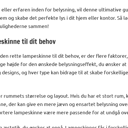
ller erfaren inden for belysning, vil denne ultimative g
m og skabe det perfekte lys i dit hjem eller kontor. Så l
mulighederne sammen!
skinne til dit behov
en rette lampeskinne til dit behov, er der flere faktorer,
age højde for den ønskede belysningseffekt, du ønsker at
 designs, og hver type kan bidrage til at skabe forskellig
er rummets størrelse og layout. Hvis du har et stort rum,
e, der kan give en mere jævn og ensartet belysning ov
ortere lampeskinne være mere passende for at undgå ove
g æstetik, du ønsker at opnå. Lampeskinner fås i forskelli