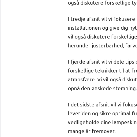
også diskutere forskellige t
I tredje afsnit vil vi fokuse
installationen og give dig ny
vil også diskutere forskelli
herunder justerbarhed, farv
I fjerde afsnit vil vi dele ti
forskellige teknikker til at
atmosfære. Vi vil også disku
opnå den ønskede stemning.
I det sidste afsnit vil vi fok
levetiden og sikre optimal f
vedligeholde dine lampeskinne
mange år fremover.