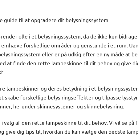
 guide til at opgradere dit belysningssystem
rende rolle i et belysningssystem, da de ikke kun bidrage
fremhæve forskellige områder og genstande i et rum. Ua
elysningssystem eller er på udkig efter en ny måde at bel
d at finde den rette lampeskinne til dit behov og give dig 
t.
ucere lampeskinner og deres betydning i et belysningssyste
t skabe forskellige belysningseffekter og tilpasse lysstyrk
inner, herunder skinnesystemer og skinnebelysning.
d i valg af den rette lampeskinne til dit behov. Vi vil se p
 give dig tips til, hvordan du kan vælge den bedste lampes