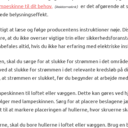
mpeskinne til dit behov,
er det afgørende at si
ede belysningseffekt.
tigt at læse og følge producentens instruktioner nøje. Dis
, at du ikke overser vigtige trin eller sikkerhedsforanst
befales altid, hvis du ikke har erfaring med elektriske ins
en, skal du sørge for at slukke for strømmen i det områd
ved at slukke for strømmen i det relevante kredsløb på dit
, at strømmen er slukket, før du begynder at arbejde med
mpeskinnen til loftet eller væggen. Dette kan gøres ved h
ger med lampeskinnen. Sørg for at placere beslagene jævn
 til at markere placeringen af hullerne, hvor skruerne sk
rne, skal du bore hullerne i loftet eller væggen. Brug e