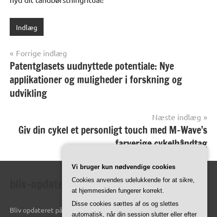
Indlæg
Indlægsnavigation
Forrige indlæg
Patentglasets uudnyttede potentiale: Nye
applikationer og muligheder i forskning og
udvikling
Næste indlæg
Giv din cykel et personligt touch med M-Wave’s
farverige cykelhåndtag
Vi bruger kun nødvendige cookies
bliv-opdateret.dk
Cookies anvendes udelukkende for at sikre,
at hjemmesiden fungerer korrekt.
Disse cookies sættes af os og slettes
Bliv opdateret på de seneste oplysninger online.
automatisk, når din session slutter eller efter