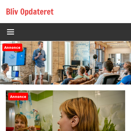
Videre
Bliv Opdateret
til
indhold
Annonce
Annonce