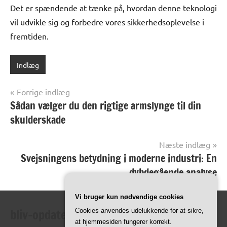
Det er spændende at tænke på, hvordan denne teknologi
vil udvikle sig og forbedre vores sikkerhedsoplevelse i
fremtiden.
Indlæg
Indlægsnavigation
Forrige indlæg
Sådan vælger du den rigtige armslynge til din
skulderskade
Næste indlæg
Svejsningens betydning i moderne industri: En
dybdegående analyse
Vi bruger kun nødvendige cookies
bliv-opdateret.dk
Cookies anvendes udelukkende for at sikre,
at hjemmesiden fungerer korrekt.