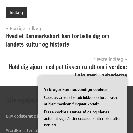
Indlæg
Indlægsnavigation
Forrige indlæg
Hvad et Danmarkskort kan fortælle dig om
landets kultur og historie
Næste indlæg
Hold dig ajour med politikken rundt om i verden:
Følg med i nyhederne
Vi bruger kun nødvendige cookies
bliv-opdateret.dk
Cookies anvendes udelukkende for at sikre,
at hjemmesiden fungerer korrekt.
Disse cookies sættes af os og slettes
Bliv opdateret på de seneste oplysninger online.
automatisk, når din session slutter eller efter
kort tid.
WordPress tema: Dynamico by ThemeZee.