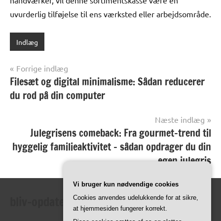
håndværker, vil denne sortimentskasse være en
uvurderlig tilføjelse til ens værksted eller arbejdsområde.
Indlæg
Indlægsnavigation
Forrige indlæg
Filesæt og digital minimalisme: Sådan reducerer
du rod på din computer
Næste indlæg
Julegrisens comeback: Fra gourmet-trend til
hyggelig familieaktivitet – sådan opdrager du din
egen julegris
Vi bruger kun nødvendige cookies
bliv-opdateret.dk
Cookies anvendes udelukkende for at sikre,
at hjemmesiden fungerer korrekt.