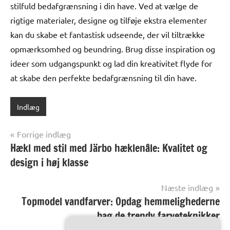
stilfuld bedafgrænsning i din have. Ved at vælge de
rigtige materialer, designe og tilføje ekstra elementer
kan du skabe et fantastisk udseende, der vil tiltrække
opmærksomhed og beundring. Brug disse inspiration og
ideer som udgangspunkt og lad din kreativitet flyde for
at skabe den perfekte bedafgrænsning til din have.
Indlæg
Indlægsnavigation
Forrige indlæg
Hækl med stil med Järbo hæklenåle: Kvalitet og
design i høj klasse
Næste indlæg
Topmodel vandfarver: Opdag hemmelighederne
bag de trendy farveteknikker