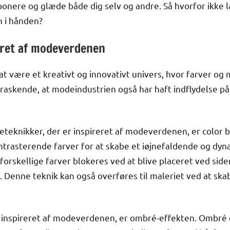
mponere og glæde både dig selv og andre. Så hvorfor ikke 
 i hånden?
eret af modeverdenen
 være et kreativt og innovativt univers, hvor farver og m
erraskende, at modeindustrien også har haft indflydelse p
teknikker, der er inspireret af modeverdenen, er color b
trasterende farver for at skabe et iøjnefaldende og dyn
 forskellige farver blokeres ved at blive placeret ved side
t. Denne teknik kan også overføres til maleriet ved at ska
r inspireret af modeverdenen, er ombré-effekten. Ombré 