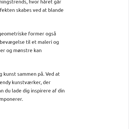
rvningstrends, hvor håret går
effekten skabes ved at blande
 geometriske former også
 bevægelse til et maleri og
rver og mønstre kan
g kunst sammen på. Ved at
endy kunstværker, der
n du lade dig inspirere af din
 imponerer.