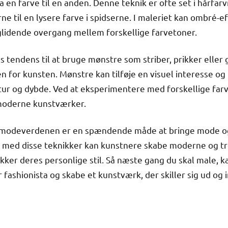
fra en farve til en anden. Denne teknik er ofte set i hårfa
ne til en lysere farve i spidserne. I maleriet kan ombré-
glidende overgang mellem forskellige farvetoner.
endens til at bruge mønstre som striber, prikker eller
n for kunsten. Mønstre kan tilføje en visuel interesse og
ktur og dybde. Ved at eksperimentere med forskellige fa
moderne kunstværker.
af modeverdenen er en spændende måde at bringe mode o
 med disse teknikker kan kunstnere skabe moderne og tr
kker deres personlige stil. Så næste gang du skal male, ka
 fashionista og skabe et kunstværk, der skiller sig ud og