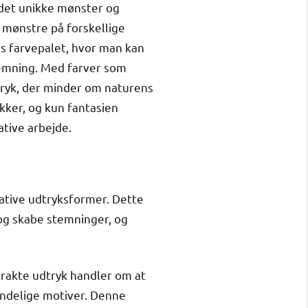
 det unikke mønster og
 mønstre på forskellige
ens farvepalet, hvor man kan
temning. Med farver som
tryk, der minder om naturens
ikker, og kun fantasien
tive arbejde.
eative udtryksformer. Dette
 og skabe stemninger, og
strakte udtryk handler om at
kendelige motiver. Denne