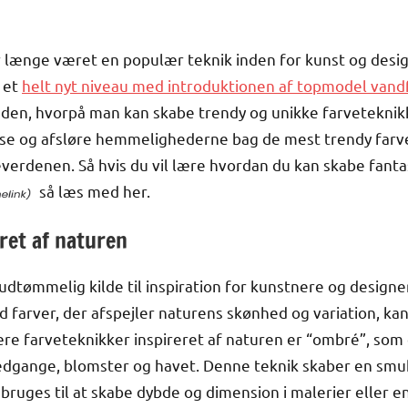
r længe været en populær teknik inden for kunst og desig
l et
helt nyt niveau med introduktionen af topmodel vand
den, hvorpå man kan skabe trendy og unikke farveteknikker
se og afsløre hemmelighederne bag de mest trendy farvet
verdenen. Så hvis du vil lære hvordan du kan skabe fant
så læs med her.
ret af naturen
udtømmelig kilde til inspiration for kunstnere og design
d farver, der afspejler naturens skønhed og variation, k
re farveteknikker inspireret af naturen er “ombré”, som 
olnedgange, blomster og havet. Denne teknik skaber en sm
 bruges til at skabe dybde og dimension i malerier eller 