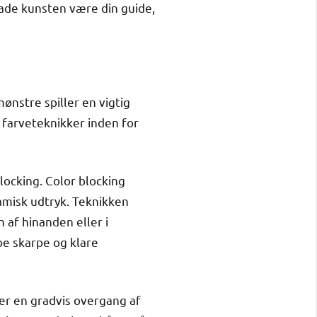
lade kunsten være din guide,
ønstre spiller en vigtig
å farveteknikker inden for
locking. Color blocking
amisk udtryk. Teknikken
n af hinanden eller i
be skarpe og klare
er en gradvis overgang af