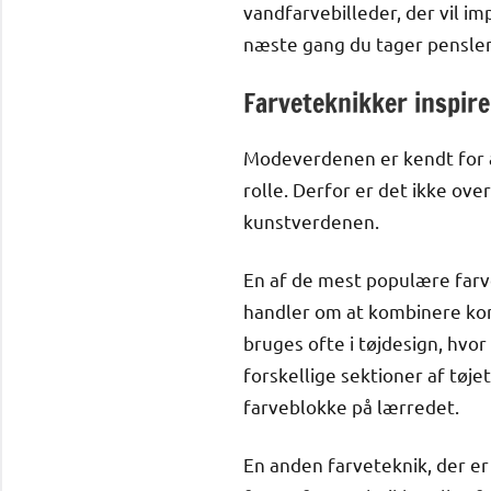
vandfarvebilleder, der vil i
næste gang du tager penslen
Farveteknikker inspir
Modeverdenen er kendt for at
rolle. Derfor er det ikke ov
kunstverdenen.
En af de mest populære farve
handler om at kombinere kon
bruges ofte i tøjdesign, hvor
forskellige sektioner af tøje
farveblokke på lærredet.
En anden farveteknik, der e