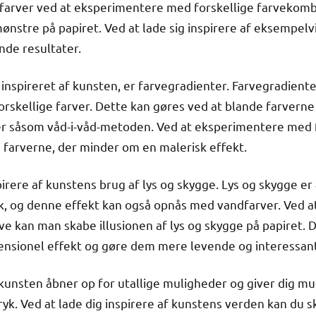
ndfarver ved at eksperimentere med forskellige farvekom
nstre på papiret. Ved at lade sig inspirere af eksempelv
de resultater.
 inspireret af kunsten, er farvegradienter. Farvegradient
skellige farver. Dette kan gøres ved at blande farverne 
ker såsom våd-i-våd-metoden. Ved at eksperimentere med
i farverne, der minder om en malerisk effekt.
pirere af kunstens brug af lys og skygge. Lys og skygge er
k, og denne effekt kan også opnås med vandfarver. Ved a
 kan man skabe illusionen af lys og skygge på papiret. D
ensionel effekt og gøre dem mere levende og interessant
 kunsten åbner op for utallige muligheder og giver dig mu
tryk. Ved at lade dig inspirere af kunstens verden kan du 