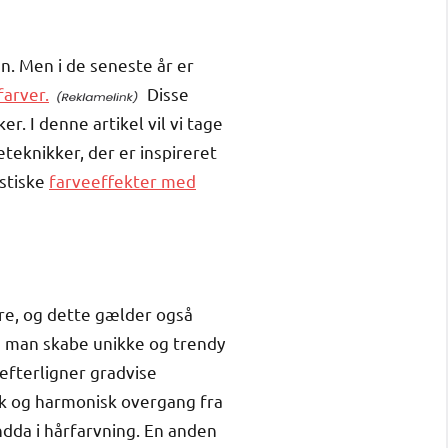
n. Men i de seneste år er
farver.
Disse
. I denne artikel vil vi tage
eknikker, der er inspireret
astiske
farveeffekter med
ere, og dette gælder også
an man skabe unikke og trendy
efterligner gradvise
uk og harmonisk overgang fra
endda i hårfarvning. En anden