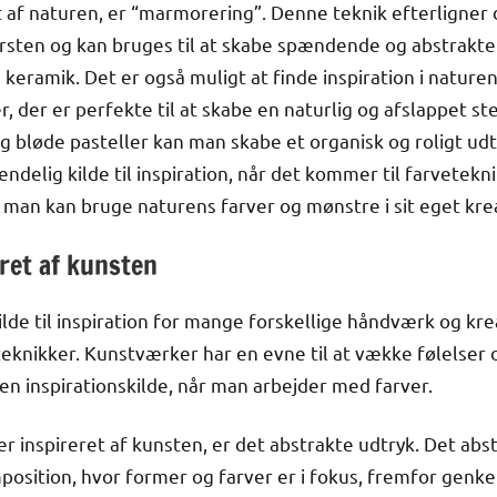
et af naturen, er “marmorering”. Denne teknik efterligner
orsten og kan bruges til at skabe spændende og abstrakte
 keramik. Det er også muligt at finde inspiration i natur
 der er perfekte til at skabe en naturlig og afslappet s
g bløde pasteller kan man skabe et organisk og roligt ud
ndelig kilde til inspiration, når det kommer til farvetekn
man kan bruge naturens farver og mønstre i sit eget krea
ret af kunsten
ilde til inspiration for mange forskellige håndværk og kr
eknikker. Kunstværker har en evne til at vække følelser
n inspirationskilde, når man arbejder med farver.
er inspireret af kunsten, er det abstrakte udtryk. Det ab
mposition, hvor former og farver er i fokus, fremfor gen