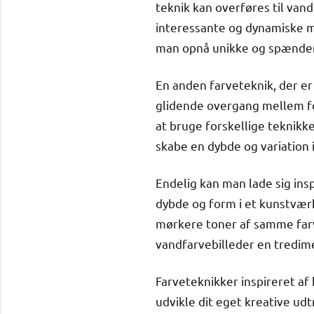
teknik kan overføres til va
interessante og dynamiske mø
man opnå unikke og spænden
En anden farveteknik, der er
glidende overgang mellem for
at bruge forskellige teknik
skabe en dybde og variation 
Endelig kan man lade sig ins
dybde og form i et kunstvær
mørkere toner af samme farve
vandfarvebilleder en tredim
Farveteknikker inspireret af
udvikle dit eget kreative ud